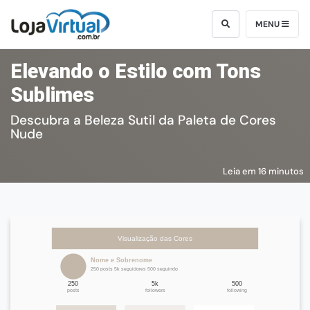
MENU
Elevando o Estilo com Tons
Sublimes
Descubra a Beleza Sutil da Paleta de Cores
Nude
Leia em 16 minutos
Visualização das Cores
Nome e Sobrenome
250 posts 5k seguidores 500 seguindo
250
5k
500
posts
followers
following