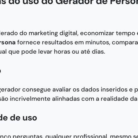
s do uso do Gerador de Person
rado do marketing digital, economizar tempo é
rsona
fornece resultados em minutos, compar
l que pode levar horas ou até dias.
o
 gerador consegue avaliar os dados inseridos e p
ão incrivelmente alinhadas com a realidade da
ade de uso
nco perguntas, qualquer profissional, mesmo s