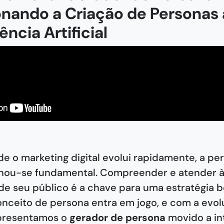
onando a Criação de Personas 
COPIAR
GERAR OUTRAS PERSONAS
ência Artificial
 o marketing digital evolui rapidamente, a pe
ou-se fundamental. Compreender e atender 
de seu público é a chave para uma estratégia 
onceito de persona entra em jogo, e com a evo
apresentamos o
gerador de persona
movido a in