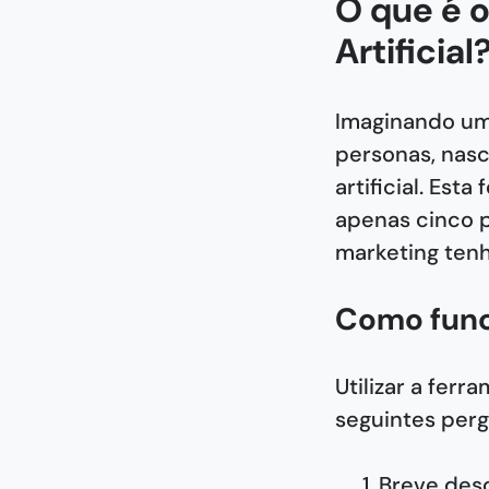
O que é o
Artificial
Imaginando uma
personas, nas
artificial. Es
apenas cinco p
marketing tenh
Como func
Utilizar a fer
seguintes perg
Breve des