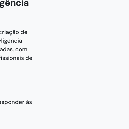
igência
criação de
ligência
hadas, com
issionais de
responder às