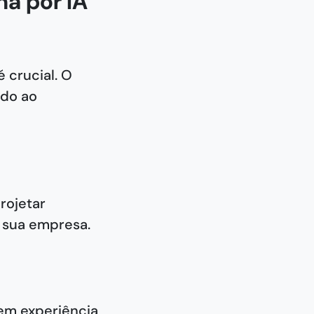
a por IA
 crucial. O
ado ao
rojetar
 sua empresa.
em experiência