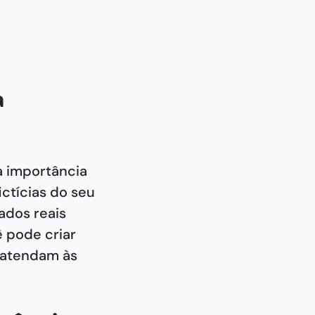
a
a importância
ctícias do seu
ados reais
ê pode criar
 atendam às