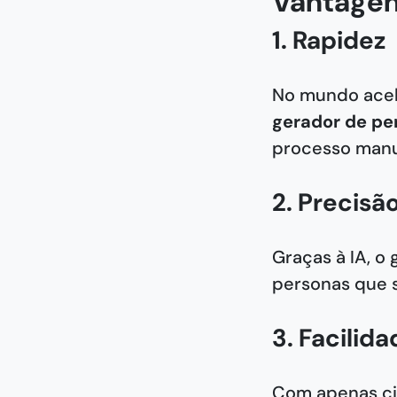
Vantagen
1. Rapidez
No mundo acele
gerador de pe
processo manua
2. Precisã
Graças à IA, o
personas que s
3. Facilid
Com apenas ci