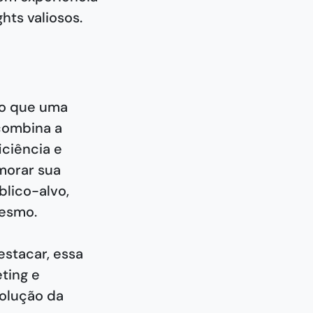
hts valiosos.
 do que uma
 combina a
ciência e
morar sua
lico-alvo,
mesmo.
estacar, essa
ting e
volução da