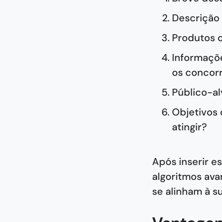
Descrição 
Produtos o
Informaçõe
os concor
Público-al
Objetivos 
atingir?
Após inserir e
algoritmos ava
se alinham à s