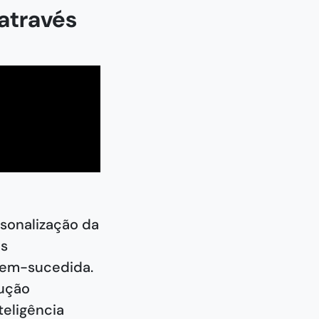
através
rsonalização da
às
bem-sucedida.
lução
teligência