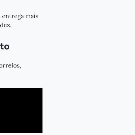
 entrega mais
idez.
to
orreios,