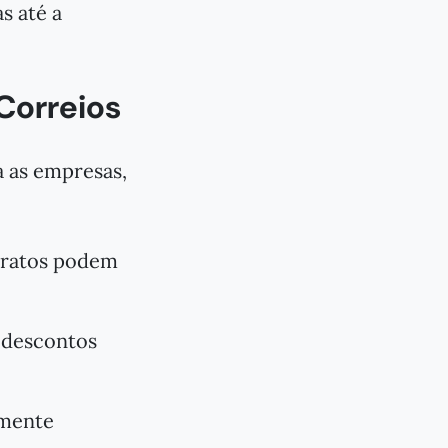
s até a
Correios
a as empresas,
ntratos podem
 descontos
lmente