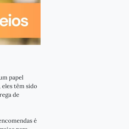
 um papel
 eles têm sido
rega de
 encomendas é