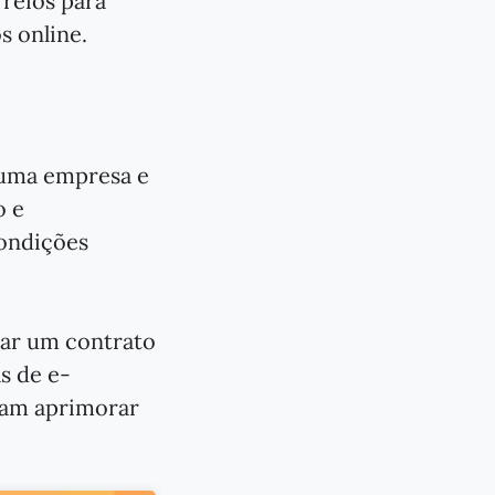
rreios para
 online.
 uma empresa e
o e
condições
ar um contrato
s de e-
jam aprimorar