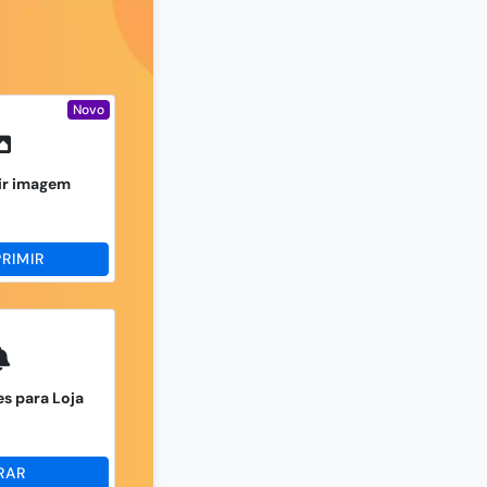
Novo
r imagem
RIMIR
s para Loja
RAR