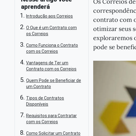
Os Correios d
aprenderá
correspondênc
Introdução aos Correios
contrato com o
otimizar seus s
O Que é um Contrato com
os Correios
exploraremos 
Como Funciona o Contrato
pode se benefic
com os Correios
Vantagens de Ter um
Contrato com os Correios
Quem Pode se Beneficiar de
um Contrato
Tipos de Contratos
Disponíveis
Requisitos para Contratar
com os Correios
Como Solicitar um Contrato