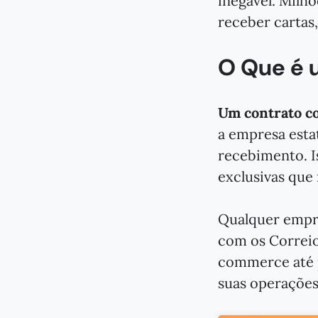
inegável. Milh
receber cartas
O Que é 
Um contrato c
a empresa estat
recebimento. I
exclusivas que 
Qualquer empr
com os Correios
commerce até 
suas operações 