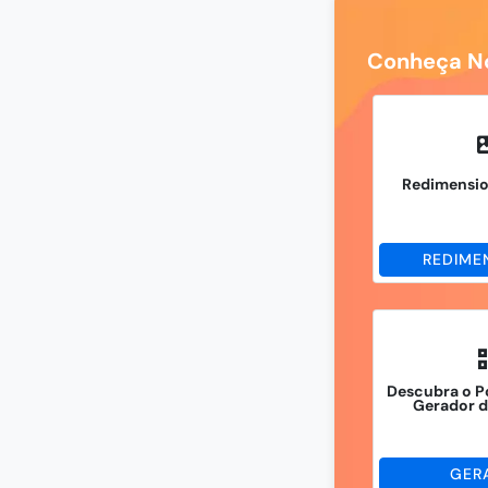
Conheça No
Redimensi
REDIME
Descubra o P
Gerador 
GER