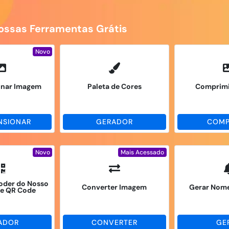
ssas Ferramentas Grátis
Novo
onar Imagem
Paleta de Cores
Comprimi
NSIONAR
GERADOR
COMP
Novo
Mais Acessado
oder do Nosso
Converter Imagem
Gerar Nome
de QR Code
ADOR
CONVERTER
GE