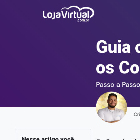
Guia 
os Co
Passo a Pass
Cr
Nesse artigo você